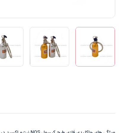
ویژگی های جاکلیدی فلزی طرح کپسول NOS نیترو اکسید در یک نگاه: