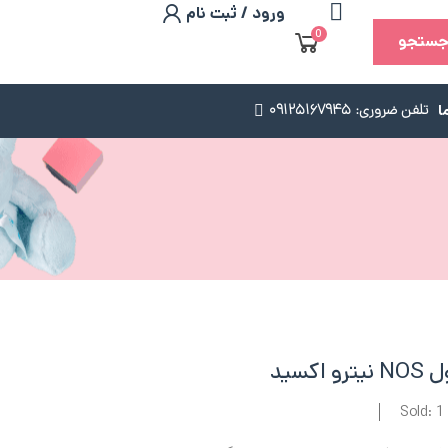
ورود / ثبت نام
0
ستجو
ا
تلفن ضروری: 09125167945
سید
Sold: 1