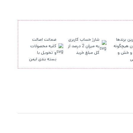
ین برندها
شارژ حساب کاربری
ضمانت اصالت
ن هیچگونه
به میزان 2 درصد از
کلیه محصولات
و خش و
کل مبلغ خرید
و تحویل با
ی
بسته بندی ایمن