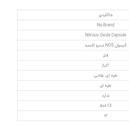
جاکلیدی
No Brand
Nitrous Oxide Capsule
کپسول NOS نیترو اکسید
فلز
آلیاژ
نقره ای، طلایی
نقره ای
ندارد
۵۰x13
۱۲