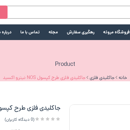
ج
فروشگاه مروئه
رهگیری سفارش
مجله
تماس با ما
درباره م
Product
خانه
جاکلیدی فلزی
جاکلیدی فلزی طرح کپسول NOS نیترو اکسید
جاکلیدی فلزی طرح کپسول NOS نیترو اک
(
0
دیدگاه کاربران)