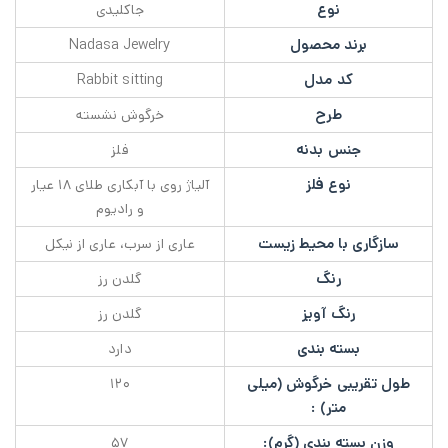
نوع
جاکلیدی
برند محصول
Nadasa Jewelry
کد مدل
Rabbit sitting
طرح
خرگوش نشسته
جنس بدنه
فلز
نوع فلز
آلیاژ روی با آبکاری طلای ۱۸ عیار
و رادیوم
سازگاری با محیط زیست
عاری از سرب، عاری از نیکل
رنگ
گلدن رز
رنگ آویز
گلدن رز
بسته بندی
دارد
طول تقریبی خرگوش (میلی
۱۲۰
متر) :
وزن بسته بندی (گرم):
۵۷