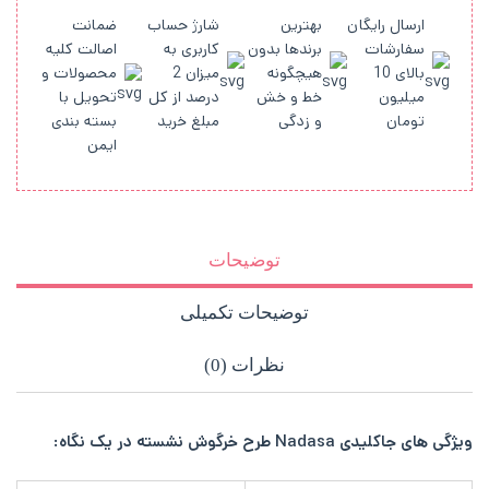
ارسال رایگان
بهترین
شارژ حساب
ضمانت
سفارشات
برندها بدون
کاربری به
اصالت کلیه
بالای 10
هیچگونه
میزان 2
محصولات و
میلیون
خط و خش
درصد از کل
تحویل با
تومان
و زدگی
مبلغ خرید
بسته بندی
ایمن
توضیحات
توضیحات تکمیلی
نظرات (0)
ویژگی های جاکلیدی Nadasa طرح خرگوش نشسته در یک نگاه: