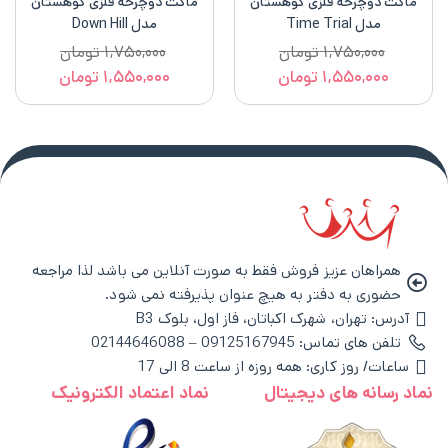
ماکت دوچرخه فلزی کوهستان
ماکت دوچرخه فلزی کوهستان
مدل Time Trial
مدل Down Hill
۱,۷۵۰,۰۰۰
تومان
۱,۷۵۰,۰۰۰
تومان
۱,۵۵۰,۰۰۰
تومان
۱,۵۵۰,۰۰۰
تومان
همراهان عزیز فروش فقط به صورت آنلاین می باشد لذا مراجعه
حضوری به دفتر به هیچ عنوان پذیرفته نمی شود.
آدرس: تهران، شهرک اکباتان، فاز اول، بلوک B3
تلفن های تماس: 09125167945 – 02144646088
ساعات/ روز کاری: همه روزه از ساعت 8 الی 17
نماد رسانه های دیجیتال
نماد اعتماد الکترونیک