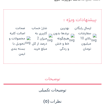
پیشنهادات ویژه :
ارسال رایگان
بهترین
شارژ حساب
ضمانت
سفارشات
برندها بدون
کاربری به
اصالت کلیه
بالای 10
هیچگونه
میزان 2
محصولات و
میلیون
خط و خش
درصد از کل
تحویل با
تومان
و زدگی
مبلغ خرید
بسته بندی
ایمن
توضیحات
توضیحات تکمیلی
نظرات (0)