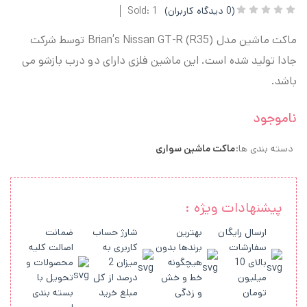
(
0
دیدگاه کاربران)
Sold: 1
ماکت ماشین مدل Brian’s Nissan GT-R (R35)
توسط شرکت
جادا تولید شده است. این ماشین فلزی دارای دو درب بازشو می
باشد.
ناموجود
دسته بندی ها:
ماکت ماشین سواری
پیشنهادات ویژه :
ارسال رایگان
بهترین
شارژ حساب
ضمانت
سفارشات
برندها بدون
کاربری به
اصالت کلیه
بالای 10
هیچگونه
میزان 2
محصولات و
میلیون
خط و خش
درصد از کل
تحویل با
تومان
و زدگی
مبلغ خرید
بسته بندی