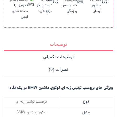
میلیون
خط و خش
درصد از کل
تحویل با
تومان
و زدگی
مبلغ خرید
بسته بندی
ایمن
توضیحات
توضیحات تکمیلی
نظرات (0)
ویژگی های برچسب تزئینی ژله ای لوگوی ماشین BMW در یک نگاه:
نوع
برچسب تزئینی ژله ای
مدل
لوگوی ماشین BMW