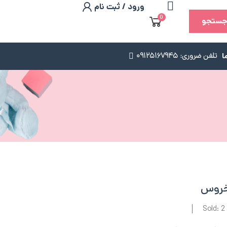
ورود / ثبت نام
0
ستجو
ا
تلفن ضروری: 09125167945
Sold: 2