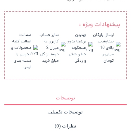
پیشنهادات ویژه :
ارسال رایگان
بهترین
شارژ حساب
ضمانت
سفارشات
برندها بدون
کاربری به
اصالت کلیه
بالای 10
هیچگونه
میزان 2
محصولات و
میلیون
خط و خش
درصد از کل
تحویل با
تومان
و زدگی
مبلغ خرید
بسته بندی
ایمن
توضیحات
توضیحات تکمیلی
نظرات (0)