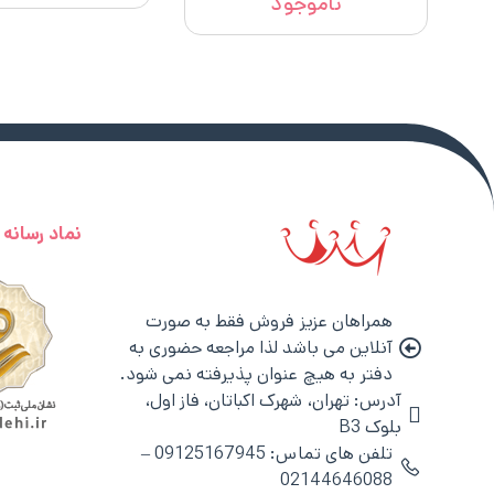
ناموجود
نماد رسانه
همراهان عزیز فروش فقط به صورت
آنلاین می باشد لذا مراجعه حضوری به
دفتر به هیچ عنوان پذیرفته نمی شود.
آدرس: تهران، شهرک اکباتان، فاز اول،
بلوک B3
تلفن های تماس: 09125167945 –
02144646088