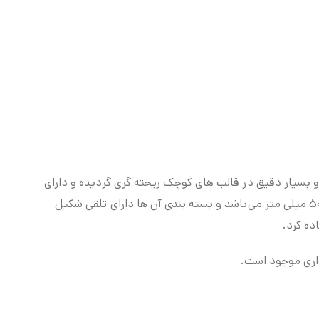
کت های کوچک زیبا در مقیاس ۱:۸۷ توسط شرکت ویلی ساخته شده و بسیار دقیق در قالب های کوچک ریخته گری گردیده و دارای
جزئیات قابل توجهی نسبت به مقیاس خود هستند. طول تقریبی ماکت ماشین های این مجموعه زیبا بدون در نظر گرفتن پایه حدود ۵۰ میلی متر می‌باشد و بسته بندی آن ها دارای تلقی شکیل
ده کرد.