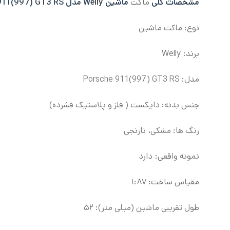
مشخصات کلی
ماکت
ماشین Welly مدل Porsche 911(997) GT3 RS:
نوع: ماکت ماشین
برند: Welly
مدل: Porsche 911(997) GT3 RS
جنس بدنه: دایکست ( فلز و پلاستیک فشرده)
رنگ ها: مشکی، نارنجی
نمونه واقعی: دارد
مقیاس ساخت: ۱:۸۷
طول تقریبی ماشین (میلی متر): ۵۲