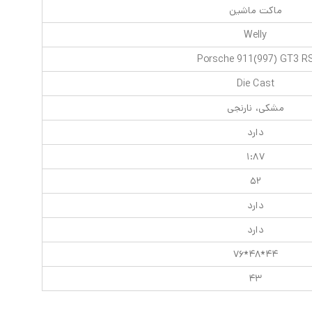
ماکت ماشین
Welly
Porsche 911(997) GT3 R
Die Cast
مشکی، نارنجی
دارد
۱:۸۷
۵۲
دارد
دارد
۴۴*۴۸*۷۶
۴۳