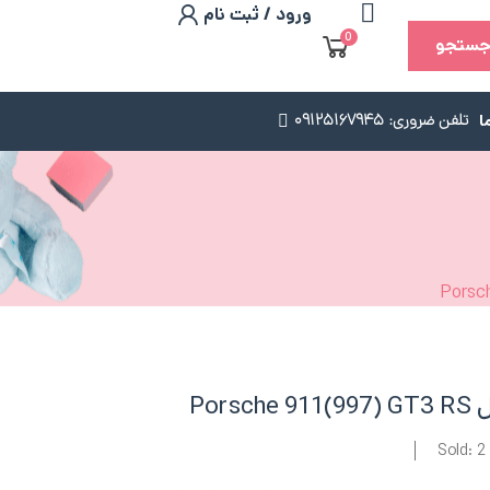
ورود / ثبت نام
0
ستجو
ا
تلفن ضروری: 09125167945
Sold: 2