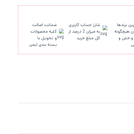
ین برندها
شارژ حساب کاربری
ضمانت اصالت
ن هیچگونه
به میزان 2 درصد از
کلیه محصولات
و خش و
کل مبلغ خرید
و تحویل با
ی
بسته بندی ایمن