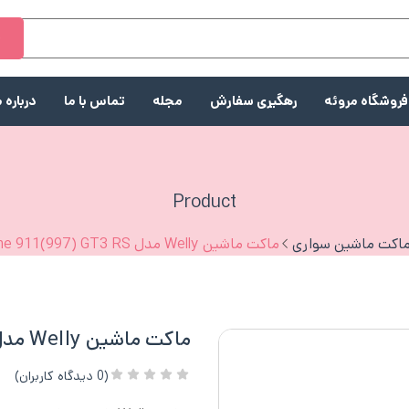
ج
فروشگاه مروئه
رهگیری سفارش
مجله
تماس با ما
درباره م
Product
اکت ماشین سواری
ماکت ماشین Welly مدل Porsche 911(997) GT3 RS
ماکت ماشین Welly مدل Porsche 911(997) GT3 RS
(
0
دیدگاه کاربران)