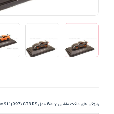
ویژگی های ماکت ماشین Welly مدل Porsche 911(997) GT3 RS در یک نگاه: