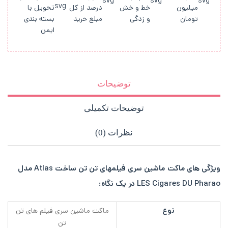
میلیون
خط و خش
درصد از کل
تحویل با
تومان
و زدگی
مبلغ خرید
بسته بندی
ایمن
توضیحات
توضیحات تکمیلی
نظرات (0)
ویژگی های ماکت ماشین سری فیلمهای تن تن ساخت Atlas مدل
LES Cigares DU Pharao در یک نگاه:
نوع
ماکت ماشین سری فیلم های تن
تن