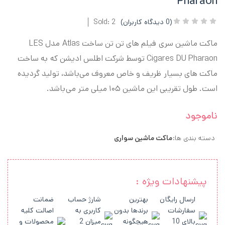
Pharaon
(
0
دیدگاه کاربران)
Sold: 2
ماکت ماشین سری فیلم های تن تن ساخت Atlas مدل LES
Cigares DU Pharaon توسط شرکت اطلس ادیشن که به ساخت
ماکت های بسیار ظریف و خاص معروف می‌باشد، تولید گردیده
است. طول تقریبی این ماشین ۱۰۵ میلی متر می‌باشد.
ناموجود
دسته بندی ها:
ماکت ماشین سواری
پیشنهادات ویژه :
ارسال رایگان
بهترین
شارژ حساب
ضمانت
سفارشات
برندها بدون
کاربری به
اصالت کلیه
بالای 10
هیچگونه
میزان 2
محصولات و