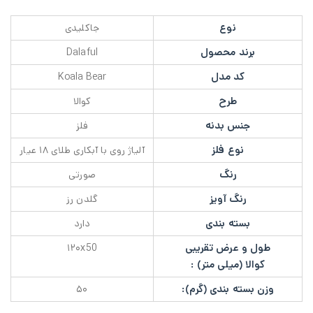
نوع
جاکلیدی
برند محصول
Dalaful
کد مدل
Koala Bear
طرح
کوالا
جنس بدنه
فلز
نوع فلز
آلیاژ روی با آبکاری طلای ۱۸ عیار
رنگ
صورتی
رنگ آویز
گلدن رز
بسته بندی
دارد
طول و عرض تقریبی
۱۲۰x50
کوالا (میلی متر) :
وزن بسته بندی (گرم):
۵۰