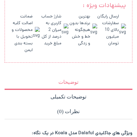
پیشنهادات ویژه :
ارسال رایگان
بهترین
شارژ حساب
ضمانت
سفارشات
برندها بدون
کاربری به
اصالت کلیه
بالای 10
هیچگونه
میزان 2
محصولات و
میلیون
خط و خش
درصد از کل
تحویل با
تومان
و زدگی
مبلغ خرید
بسته بندی
ایمن
توضیحات
توضیحات تکمیلی
نظرات (0)
ویژگی های جاکلیدی Dalaful مدل Koala در یک نگاه: