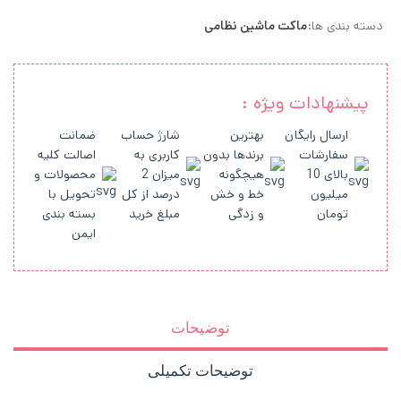
دسته بندی ها:
ماکت ماشین نظامی
پیشنهادات ویژه :
ارسال رایگان
بهترین
شارژ حساب
ضمانت
سفارشات
برندها بدون
کاربری به
اصالت کلیه
بالای 10
هیچگونه
میزان 2
محصولات و
میلیون
خط و خش
درصد از کل
تحویل با
تومان
و زدگی
مبلغ خرید
بسته بندی
ایمن
توضیحات
توضیحات تکمیلی