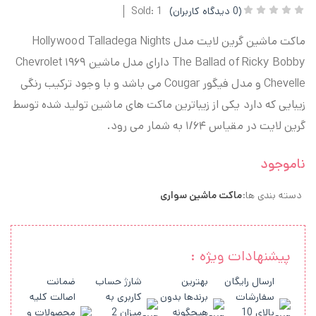
(
0
دیدگاه کاربران)
Sold: 1
ماکت ماشین گرین لایت مدل Hollywood Talladega Nights
The Ballad of Ricky Bobby دارای مدل ماشین ۱۹۶۹ Chevrolet
Chevelle و مدل فیگور Cougar می باشد و با وجود ترکیب رنگی
زیبایی که دارد یکی از زیباترین ماکت های ماشین تولید شده توسط
گرین لایت در مقیاس ۱/۶۴ به شمار می رود.
ناموجود
دسته بندی ها:
ماکت ماشین سواری
پیشنهادات ویژه :
ارسال رایگان
بهترین
شارژ حساب
ضمانت
سفارشات
برندها بدون
کاربری به
اصالت کلیه
بالای 10
هیچگونه
میزان 2
محصولات و