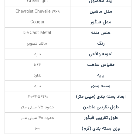
برند محصول
GreenLight
مدل ماشین
۱۹۶۹ Chevrolet Chevelle
مدل فیگور
Cougar
جنس بدنه
Die Cast Metal
رنگ
مانند تصویر
نمونه واقعی
دارد
مقیاس ساخت
۱:۶۴
پایه
ندارد
بسته بندی
دارد
ابعاد بسته بندی (میلی متر)
۱۹۰*۴۵*۱۴۰
طول تقریبی ماشین
حدود ۷۵ میلی متر
طول تقریبی فیگور
حدود ۴۰ میلی متر
وزن بسته بندی (گرم)
۱۰۰