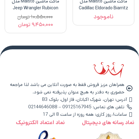
ماکت ماشین Maisto مدل
ماکت ماشین Maisto مدل
Jeep Wrangler Rubicon
Cadillac Eldorado Biarritz
1959
ناموجود
۱۰,۵۵۰,۰۰۰
تومان
۹,۴۵۰,۰۰۰
تومان
همراهان عزیز فروش فقط به صورت آنلاین می باشد لذا مراجعه
حضوری به دفتر به هیچ عنوان پذیرفته نمی شود.
آدرس: تهران، شهرک اکباتان، فاز اول، بلوک B3
تلفن های تماس: 09125167945 – 02144646088
ساعات/ روز کاری: همه روزه از ساعت 8 الی 17
نماد رسانه های دیجیتال
نماد اعتماد الکترونیک