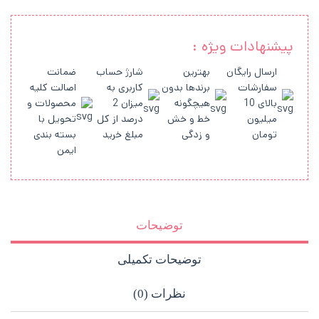
پیشنهادات ویژه :
ارسال رایگان
بهترین
شارژ حساب
ضمانت
سفارشات
برندها بدون
کاربری به
اصالت کلیه
بالای 10
هیچگونه
میزان 2
محصولات و
میلیون
خط و خش
درصد از کل
تحویل با
تومان
و زدگی
مبلغ خرید
بسته بندی
ایمن
توضیحات
توضیحات تکمیلی
نظرات (0)