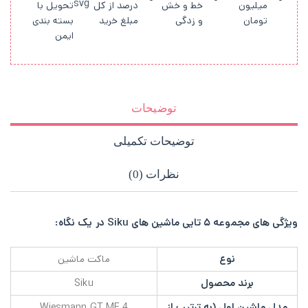
میلیون
خط و خش
درصد از کل
تحویل با
تومان
و زدگی
مبلغ خرید
بسته بندی
ایمن
توضیحات
توضیحات تکمیلی
نظرات (0)
ویژگی های مجموعه ۵ تایی ماشین های Siku در یک نگاه:
نوع
ماکت ماشین
برند محصول
Siku
مدل ماشین اول (به ترتیب از
Wiesmann GT MF 4