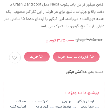
اکشن فیگور کراش باندیکوت Neca مدل Crash Bandicoot با
دقت بالا و جزئیات دقیق برای هر طرفدار این کاراکتر محبوب، یک
هدیه فوق‌العاده می‌باشد. این فیگور با ارتفاع حددا ۱۵ سانتی متر
دارای بازو، آرنج، گردن، پا متحرک می باشد.
۳,۷۵۰,۰۰۰
تومان
۳,۲۵۰,۰۰۰
تومان
خرید
افزودن به سبد خرید
دسته بندی ها:
اکشن فیگور
پیشنهادات ویژه :
ارسال رایگان
بهترین
شارژ حساب
ضمانت
سفارشات
برندها بدون
کاربری به
اصالت کلیه