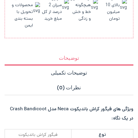
بالای 10
هیچگونه
میزان 2
محصولات و
میلیون
خط و خش
درصد از کل
تحویل با
تومان
و زدگی
مبلغ خرید
بسته بندی
ایمن
توضیحات
توضیحات تکمیلی
نظرات (0)
ویژگی های فیگور کراش باندیکوت Neca مدل Crash Bandicoot
در یک نگاه:
نوع
فیگور کراش باندیکوت