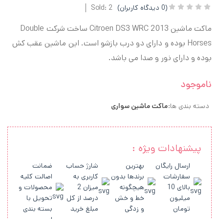
(
0
دیدگاه کاربران)
Sold: 2
ماکت ماشین Citroen DS3 WRC 2013 ساخت شرکت Double
Horses بوده و دارای دو درب بازشو است. این ماشین عقب کش
بوده و دارای نور و صدا می باشد.
ناموجود
دسته بندی ها:
ماکت ماشین سواری
پیشنهادات ویژه :
ارسال رایگان
بهترین
شارژ حساب
ضمانت
سفارشات
برندها بدون
کاربری به
اصالت کلیه
بالای 10
هیچگونه
میزان 2
محصولات و
میلیون
خط و خش
درصد از کل
تحویل با
تومان
و زدگی
مبلغ خرید
بسته بندی