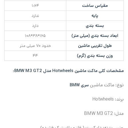
مقیاس ساخت
۱:۶۴
پایه
ندارد
بسته بندی
دارد
ابعاد بسته بندی (میلی متر)
۱۶۵*۳۸*۱۰۸
طول تقریبی ماشین
حدود ۷۰ میلی متر
وزن بسته بندی (گرم)
۴۴
مشخصات کلی
ماکت ماشین Hotwheels مدل BMW M3 GT2:
نوع: ماکت ماشین
سری BMW
برند: Hotwheels
مدل: BMW M3 GT2
جنس بدنه: دایکست ( فلز و پلاستیک فشرده)