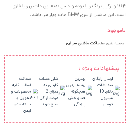
۱/۶۴ و ترکیب رنگ زیبا بوده و جنس بدنه این ماشین زیبا فلزی
است. این ماشین از سری BMW هات ویلز می باشد.
ناموجود
دسته بندی ها:
ماکت ماشین سواری
پیشنهادات ویژه :
ارسال رایگان
بهترین
شارژ حساب
ضمانت
سفارشات
برندها بدون
کاربری به
اصالت کلیه
بالای 10
هیچگونه
میزان 2
محصولات و
میلیون
خط و خش
درصد از کل
تحویل با
تومان
و زدگی
مبلغ خرید
بسته بندی
ایمن