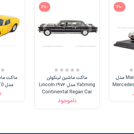
-8%
-3%
ماکت ماشین Maisto مدل
ماکت ماشین لینکولن
Mercedes
Yatming مدل ۱۹۷۲ Lincoln
مدل Ferrari 250GT0
Continental Regan Car
ن
ناموجود