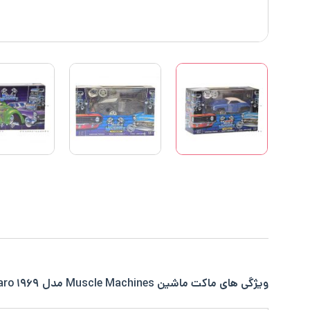
ویژگی های ماکت ماشین Muscle Machines مدل ۱۹۶۹ Chevrolet Camaro در یک نگاه: