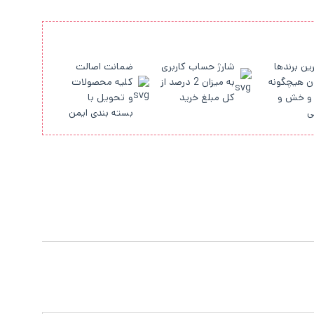
ین برندها
شارژ حساب کاربری
ضمانت اصالت
ن هیچگونه
به میزان 2 درصد از
کلیه محصولات
و خش و
کل مبلغ خرید
و تحویل با
ی
بسته بندی ایمن