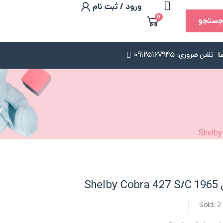
ورود / ثبت نام
0
ستجو
ا
تلفن ضروری: 09125167945
Sold: 2