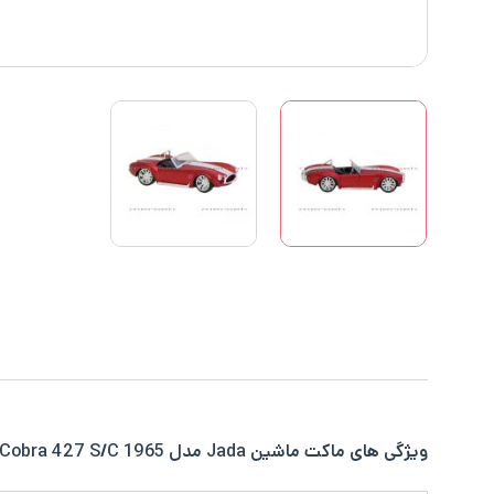
ویژگی های ماکت ماشین Jada مدل 1965 Shelby Cobra 427 S/C در یک نگاه: