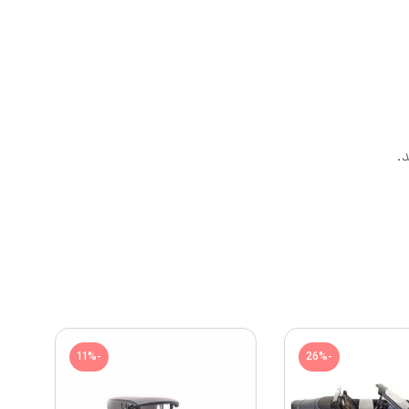
.
-11%
-26%