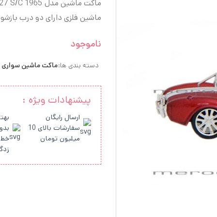
ماکت ماشین مدل 1965 Shelby Cobra 427 S/C
ماشین فلزی دارای دو درب بازشو 
ناموجود
دسته بندی ها:
ماکت ماشین سواری
پیشنهادات ویژه :
ارسال رایگان
بهتر
سفارشات بالای 10
بدو
میلیون تومان
خط 
زدگ