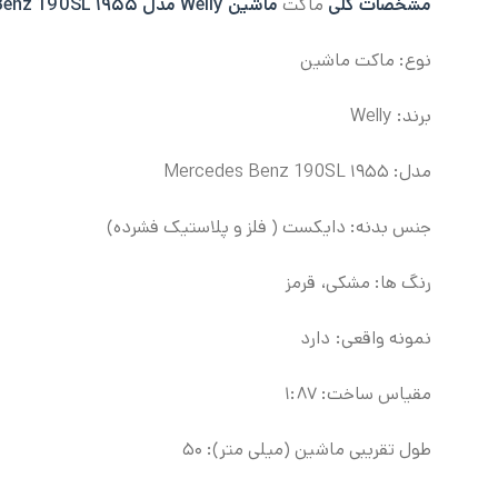
مشخصات کلی
ماکت
ماشین Welly مدل ۱۹۵۵ Mercedes Benz 190SL:
نوع: ماکت ماشین
برند: Welly
مدل: ۱۹۵۵ Mercedes Benz 190SL
جنس بدنه: دایکست ( فلز و پلاستیک فشرده)
رنگ ها: مشکی، قرمز
نمونه واقعی: دارد
مقیاس ساخت: ۱:۸۷
طول تقریبی ماشین (میلی متر): ۵۰