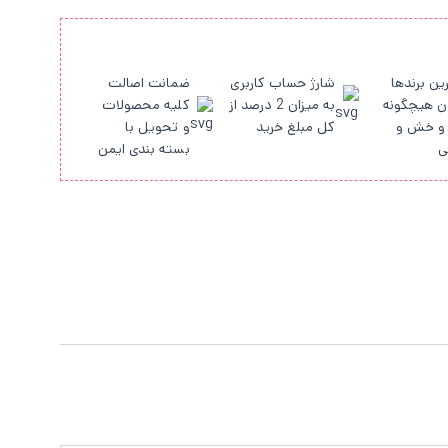
ین برندها
شارژ حساب کاربری
ضمانت اصالت
ن هیچگونه
به میزان 2 درصد از
کلیه محصولات
و خش و
کل مبلغ خرید
و تحویل با
ی
بسته بندی ایمن