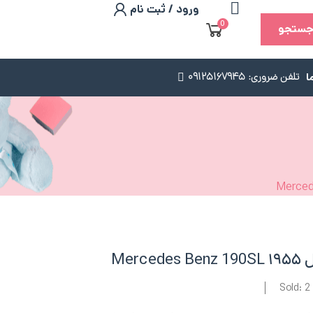
ورود / ثبت نام
0
ستجو
ا
تلفن ضروری: 09125167945
Sold: 2