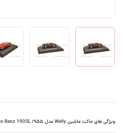
ویژگی های ماکت ماشین Welly مدل ۱۹۵۵ Mercedes Benz 190SL در یک نگاه: