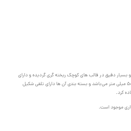
کت های کوچک زیبا در مقیاس ۱:۸۷ توسط شرکت ویلی ساخته شده و بسیار دقیق در قالب های کوچک ریخته گری گردیده و دارای
جزئیات قابل توجهی نسبت به مقیاس خود هستند. طول تقریبی ماکت ماشین های این مجموعه زیبا بدون در نظر گرفتن پایه حدود ۵۰ میلی متر می‌باشد و بسته بندی آن ها دارای تلقی شکیل
ده کرد.