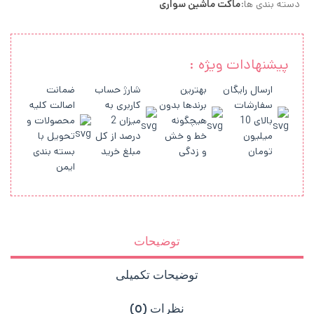
دسته بندی ها:
ماکت ماشین سواری
پیشنهادات ویژه :
ارسال رایگان
بهترین
شارژ حساب
ضمانت
سفارشات
برندها بدون
کاربری به
اصالت کلیه
بالای 10
هیچگونه
میزان 2
محصولات و
میلیون
خط و خش
درصد از کل
تحویل با
تومان
و زدگی
مبلغ خرید
بسته بندی
ایمن
توضیحات
توضیحات تکمیلی
نظرات (0)