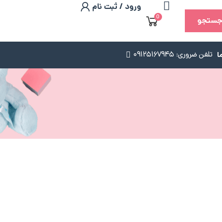
ورود / ثبت نام
0
ستجو
ا
تلفن ضروری: 09125167945