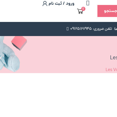
ورود / ثبت نام
0
ستجو
ا
تلفن ضروری: 09125167945