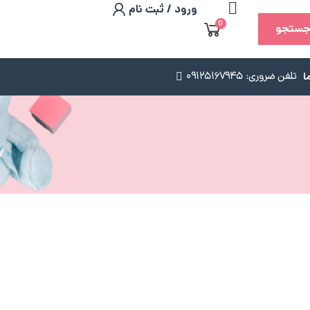
ورود / ثبت نام
0
ستجو
ا
تلفن ضروری: 09125167945