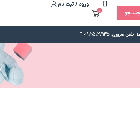
ورود / ثبت نام
0
ستجو
ا
تلفن ضروری: 09125167945