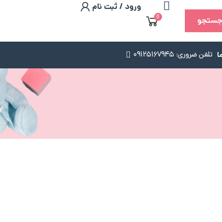
ورود / ثبت نام
0
ستجو
ا
تلفن ضروری: 09125167945