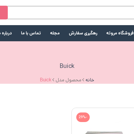
ج
فروشگاه مروئه
رهگیری سفارش
مجله
تماس با ما
درباره م
Buick
خانه
محصول مدل
Buick
-29%