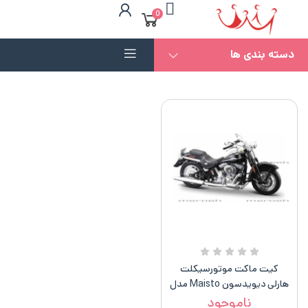
0
دسته بندی ها
کیت ماکت موتورسیکلت
هارلی دیویدسون Maisto مدل
۲۰۰۵ Flstci Softail Springer
ناموجود