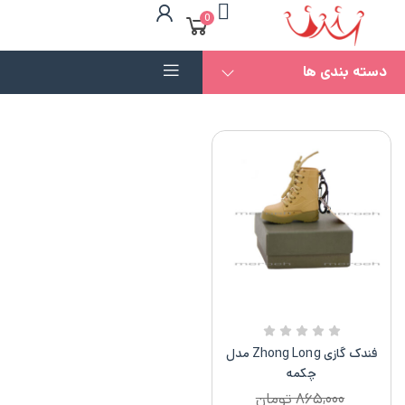
0
دسته بندی ها
فندک گازی Zhong Long مدل
چکمه
۸۶۵,۰۰۰
تومان