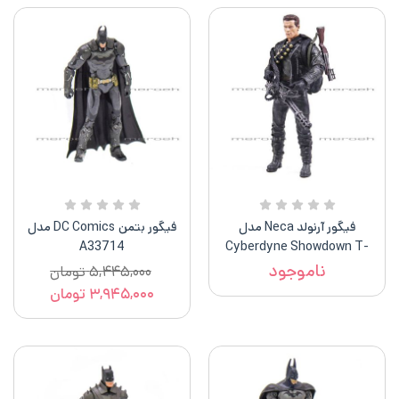
فیگور آرنولد Neca مدل
فیگور بتمن DC Comics مدل
A33714
Cyberdyne Showdown T-
800
ناموجود
۵,۴۴۵,۰۰۰
تومان
۳,۹۴۵,۰۰۰
تومان