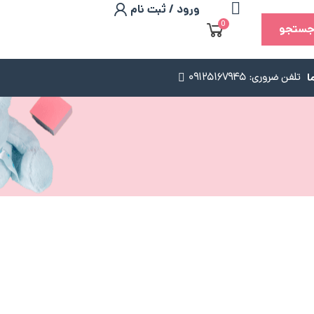
ورود / ثبت نام
0
ستجو
ا
تلفن ضروری: 09125167945