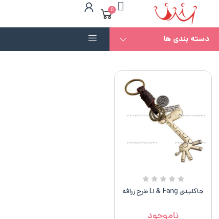
0
دسته بندی ها
جاکلیدی Li & Fang طرح زرافه
ناموجود