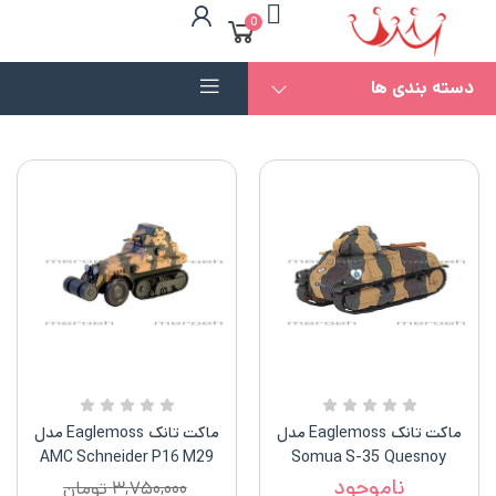
0
دسته بندی ها
ماکت تانک Eaglemoss مدل
ماکت تانک Eaglemoss مدل
AMC Schneider P16 M29
Somua S-35 Quesnoy
France
ناموجود
۳,۷۵۰,۰۰۰
تومان